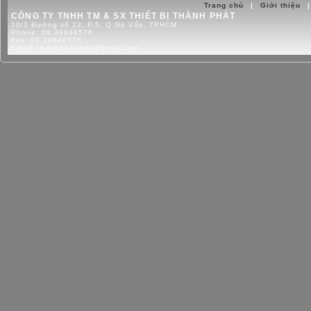
Trang chủ
|
Giới thiệu
|
CÔNG TY TNHH TM & SX THIẾT BỊ THÀNH PHÁT
10/3 Đường số 22, P.5, Q.Gò Vấp, TPHCM
Phone:
08.39848576
Fax:
08.39848576
Email:
thanhphatinox@gmail.com