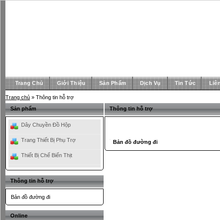
Trang Chủ
Giới Thiệu
Sản Phẩm
Dịch Vụ
Tin Tức
Liê
Trang chủ
» Thông tin hỗ trợ
Sản phẩm
Thông tin hỗ trợ
Dây Chuyền Đồ Hộp
Trang Thiết Bị Phụ Trợ
Bản đồ đường đi
Thiết Bị Chế Biến Thịt
Thông tin hỗ trợ
Bản đồ đường đi
Online