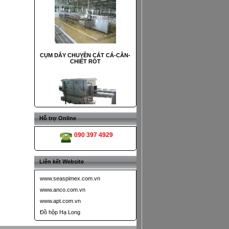
CỤM DÂY CHUYỀN CẮT CÁ-CÂN-
CHIẾT RÓT
MÁY RỬA LON
Hỗ trợ Online
090 397 4929
Liên kết Website
BĂNG TẢI HẤP BÀI KHÍ
www.seaspimex.com.vn
www.anco.com.vn
www.apt.com.vn
Đồ hộp Hạ Long