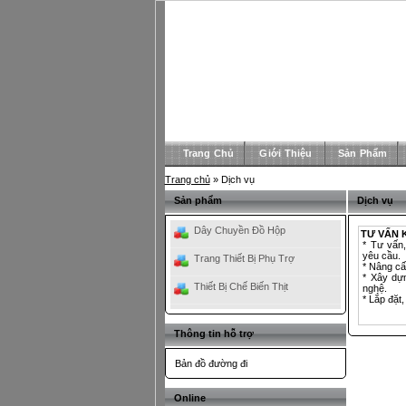
Trang Chủ
Giới Thiệu
Sản Phẩm
Trang chủ
» Dịch vụ
Sản phẩm
Dịch vụ
Dây Chuyền Đồ Hộp
TƯ VẤN 
* Tư vấn
yêu cầu.
Trang Thiết Bị Phụ Trợ
* Nâng cấ
* Xây dự
Thiết Bị Chế Biến Thịt
nghệ.
* Lắp đặt
Thông tin hỗ trợ
Bản đồ đường đi
Online