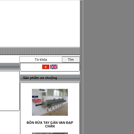
MÁY CẮT CÁ
Van nước đạp chân
Sản phẩm ưa chuộng
BỒN RỬA TAY GẮN VAN ĐẠP
CHÂN