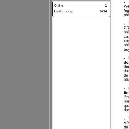
Online
1
We
/n
Lượt truy cập
5794
ph
CD
nhữ
cả
xá
nh
tru
do
th
đượ
thì
tiê
tín
lê
nhấ
qu
dụ
Với
th