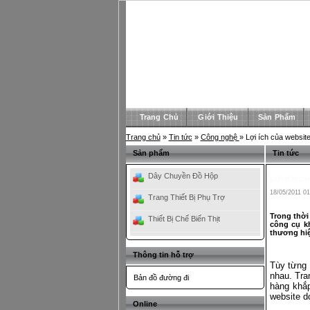
Trang Chủ
Giới Thiệu
Sản Phẩm
Trang chủ
»
Tin tức
»
Công nghệ
» Lợi ích của websit
Sản phẩm
Tin tức
Dây Chuyền Đồ Hộp
Lợi ích c
18/05/2011 01
Trang Thiết Bị Phụ Trợ
Trong thời
Thiết Bị Chế Biến Thịt
công cụ kh
thương hiệ
Thông tin hỗ trợ
Tùy từng 
nhau. Tra
Bản đồ đường đi
hàng khắp
website d
Online