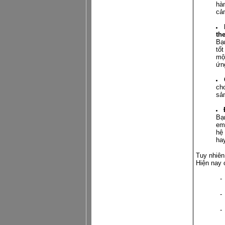
hàn
cả
th
Bạn
tốt
mộ
ứn
ch
sả
Bạ
ema
hệ 
ha
Tuy nhiên
Hiện nay 
-
-
-