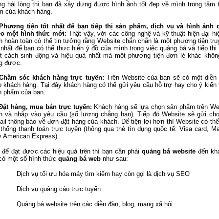
g hài lòng thì bạn đã xây dựng được hình ảnh tốt đẹp về mình trong tâm tr
m của khách hàng.
Phương tiện tốt nhất để bạn tiếp thị sản phẩm, dịch vụ và hình ảnh
eo một hình thức mới:
Thật vậy, với các công nghệ và kỹ thuật hiện đại hi
 hoàn toàn có thể tin tưởng rằng Website chắn chắn là một phương tiện tru
 nhất để bạn có thể thực hiện ý đồ của mình trong việc quảng bá và tiếp th
t cách sinh động và hiệu quả nhất mà một phương tiện đơn lẻ khác khôn
g được.
Chăm sóc khách hàng trực tuyến:
Trên Website của bạn sẽ có một diễn
o khách hàng. Tại đây khách hàng có thể gửi yêu cầu hỗ trợ hay cho ý kiến
n phẩm của bạn.
Đặt hàng, mua bán trực tuyến:
Khách hàng sẽ lựa chọn sản phẩm trên We
n và nhập vào yêu cầu (số lượng chẳng hạn). Tiếp đó Website sẽ gửi ch
il thông báo về đơn đặt hàng của khách. Để tiện lợi hơn thì Website có th
thống thanh toán trực tuyến (thông qua thẻ tín dụng quốc tế: Visa card, Ma
y American Express).
 để đạt được các hiệu quả trên thì bạn cần phải
quảng bá website
đến khá
có một số hình thức
quảng bá web
như sau:
Dịch vụ tối ưu hóa máy tìm kiếm hay còn gọi là dịch vụ SEO
Dịch vụ quảng cáo trực tuyến
Quảng bá website trên các diễn đàn, blog, mạng xã hội