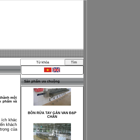
Van nước đạp chân
Sản phẩm ưa chuộng
BỒN RỬA TAY GẮN VAN ĐẠP
CHÂN
ở thành một
ản phẩm và
 ích khác
đến khách
CỤM DÂY CHUYỀN CẮT CÁ-CÂN-
 trọng của
CHIẾT RÓT