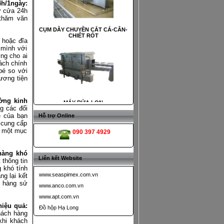
h/1ngày:
ở cửa 24h
 thăm văn
 hoặc đĩa
 mình với
MÁY RỬA LON
ng cho ai
ách chính
bé so với
ương tiện
ường kinh
g các đối
e của bạn
Hỗ trợ Online
BĂNG TẢI HẤP BÀI KHÍ
 cung cấp
là một mục
090 397 4929
hàng khó
Liên kết Website
 thông tin
 khó tính
www.seaspimex.com.vn
ng lại kết
h hàng sử
www.anco.com.vn
MÁY CẮT CÁ
www.apt.com.vn
hiệu quả:
Đồ hộp Hạ Long
hách hàng
khi khách