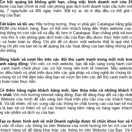
Cơ hội quảng bá không giới hạn, công việc kinh doanh mở cửa 24
bsite của bạn chính là một văn phòng giao dịch kinh doanh toàn cầu luôn m
gày, 7 ngày/tuần và 365 ngày /năm. Bất kỳ ai, dù ở đâu đều có thể ghé
òng của Bạn.
Tiết kiệm và tối ưu:
Hãy tưởng tượng, thay vì phải gửi Catalogue bằng giấy
ROM cho khách hàng, Bạn có thể mời khách hàng đến thăm website của
ng thông tin còn cặn kẽ và đầy đủ hơn ở Catalogue. Bạn chẳng phải trả lươ
, mọi thứ ở văn phòng giao dịch toàn cầu của Bạn đều được thực hiện một c
c và hoàn toàn tự động. Chi phí để có được một website thật là quá nhỏ 
ững chi phí mà bạn bỏ ra để quảng bá các hoạt động của bạn bằng những ph
yền thống.
Đồng hành và vượt lên trên các đối thủ cạnh tranh trong một môi tr
anh năng động:
Với việc có một website, bạn đã sẵn sàng song hành cùn
ủ cạnh tranh chinh phục các cơ hội trong nền kinh tế Internet. Nếu websit
c điều hành và phát triển dựa trên các giải pháp và công nghệ do chúng tôi
 chúng tôi có thể đảm bảo rằng bạn sẽ vượt lên trên các đối thủ cạnh tranh 
u hoàn toàn thực tiễn.
Có thêm hàng ngàn khách hàng mới, làm thỏa mãn cả những khách 
h nhất:
Với môi trường internet năng động, Bạn dễ dàng thay đổi và cập nhật
n Website của mình để sẵn sàng làm thoả mãn yêu cầu của các khách hàng
t. Và tất nhiên, nỗ lực cung cấp các thông tin chất lượng cao của bạn sẽ ma
ả là bạn sẽ có thêm vô số các khách hàng tiềm năng và hàng ngàn khác
ng sản phẩm và dịch vụ của bạn.
Tạo ra được hình ảnh về một Doanh nghiệp được tổ chức khoa học và 
 việc tổ chức các thông tin trên Website của mình hướng tới lợi ích của k
ì khách hàng sẽ dễ dàng khai thác các thông tin trên Website của Bạn. Và 