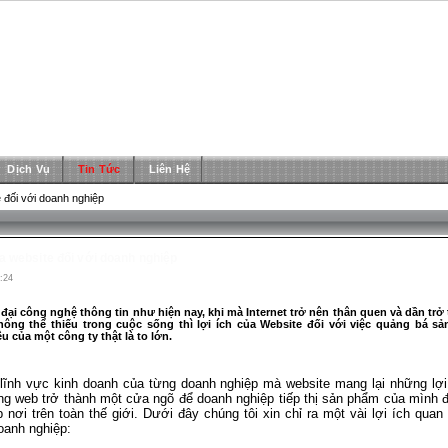
Dịch Vụ
Tin Tức
Liên Hệ
e đối với doanh nghiệp
ủa website đối với doanh nghiệp
:24
 đại công nghệ thông tin như hiện nay, khi mà Internet trở nên thân quen và dần tr
ông thể thiếu trong cuộc sống thì lợi ích của Website đối với việc quảng bá s
u của một công ty thật là to lớn.
lĩnh vực kinh doanh của từng doanh nghiệp mà website mang lại những lợi
ng web trở thành một cửa ngõ để doanh nghiệp tiếp thị sản phẩm của mình 
 nơi trên toàn thế giới. Dưới đây chúng tôi xin chỉ ra một vài lợi ích quan
oanh nghiệp: