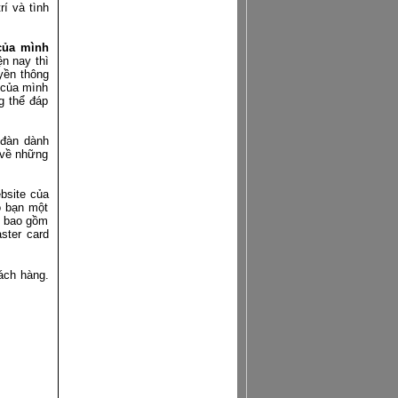
í và tình
 của mình
Van nước đạp chân
ện nay thì
yền thông
ị của mình
g thể đáp
 đàn dành
 về những
BỒN RỬA TAY GẮN VAN ĐẠP
CHÂN
bsite của
o bạn một
ể bao gồm
ster card
ch hàng.
CỤM DÂY CHUYỀN CẮT CÁ-CÂN-
CHIẾT RÓT