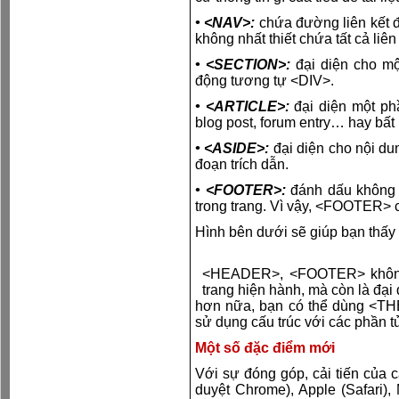
• <NAV>:
chứa đường liên kết đ
không nhất thiết chứa tất cả li
• <SECTION>:
đại diện cho mộ
động tương tự <DIV>.
• <ARTICLE>:
đại diện một ph
blog post, forum entry… hay bất
• <ASIDE>:
đại diện cho nội dun
đoạn trích dẫn.
• <FOOTER>:
đánh dấu không c
trong trang. Vì vậy, <FOOTER> c
Hình bên dưới sẽ giúp bạn thấy 
<HEADER>, <FOOTER> không 
trang hiện hành, mà còn là đại 
hơn nữa, bạn có thể dùng <TH
sử dụng cấu trúc với các phần tử
Một số đặc điểm mới
Với sự đóng góp, cải tiến của c
duyệt Chrome), Apple (Safari),