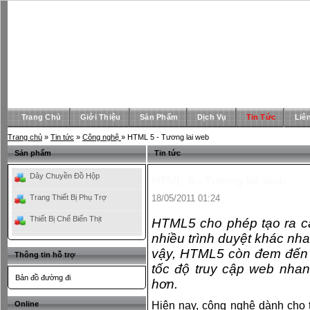
Trang Chủ
Giới Thiệu
Sản Phẩm
Dịch Vụ
Tin Tức
Liê
Trang chủ
»
Tin tức
»
Công nghệ
» HTML 5 - Tương lai web
Sản phẩm
Tin tức
Dây Chuyền Đồ Hộp
HTML 5 - Tương lai web
Trang Thiết Bị Phụ Trợ
18/05/2011 01:24
Thiết Bị Chế Biến Thịt
HTML5 cho phép tạo ra cá
nhiều trình duyệt khác nha
vậy, HTML5 còn đem đến 
Thông tin hỗ trợ
tốc độ truy cập web nhan
Bản đồ đường đi
hơn.
Online
Hiện nay, công nghệ dành cho t