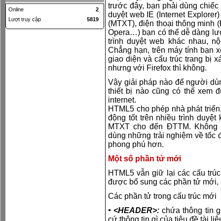
trước đây, bạn phải dùng chiếc
Online
2
duyệt web IE (Internet Explorer)
Lượt truy cập
5819
(MTXT), điện thoại thông minh (
Opera…) bạn có thể dễ dàng lướt 
trình duyệt web khác nhau, nộ
Chẳng hạn, trên máy tính bạn x
giao diện và cấu trúc trang bị x
nhưng với Firefox thì không.
Vậy giải pháp nào để người dùng
thiết bị nào cũng có thể xem đ
internet.
HTML5 cho phép nhà phát triển, 
động tốt trên nhiều trình duyệt
MTXT cho đến ĐTTM. Không 
dùng những trải nghiệm về tốc đ
phong phú hơn.
Một số phần tử mới
HTML5 vẫn giữ lại các cấu t
được bổ sung các phần tử mới
Các phần tử trong cấu trúc mới
• <HEADER>:
chứa thông tin g
cứ thông tin gì của tiêu đề tài l