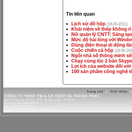
Tin liên quan
Lịch sử đồ hộp
(18-05-2011)
Khái niệm về thép không r
Nữ quản lý CNTT: Sáng t
Mức độ hài lòng với Wind
Dùng điện thoại di động là
Cuộc chiến cá hộp
(18-05-20
Ngôi nhà số thông minh sẽ
Chạy cùng lúc 2 bản Skype
Lợi ích của website đối vớ
100 sản phẩm công nghệ t
Trang chủ
|
Giới thiệu
|
CÔNG TY TNHH TM & SX THIẾT BỊ THÀNH PHÁT
10/3 Đường số 22, P.5, Q.Gò Vấp, TPHCM
Phone:
08.39848576
Fax:
08.39848576
Email:
thanhphatinox@gmail.com