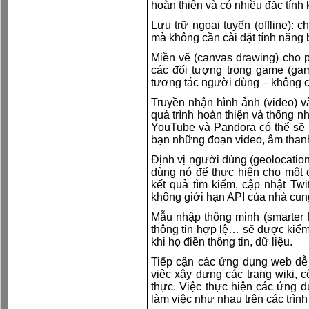
hoàn thiện và có nhiều đặc tính k
Lưu trữ ngoại tuyến (offline): 
mà không cần cài đặt tính năng 
Miền vẽ (canvas drawing) cho ph
các đối tượng trong game (ga
tương tác người dùng – không c
Truyền nhận hình ảnh (video) và
quá trình hoàn thiện và thống n
YouTube và Pandora có thể sẽ
bạn những đoạn video, âm than
Định vị người dùng (geolocation
dùng nó để thực hiện cho một 
kết quả tìm kiếm, cập nhật Twi
không giới hạn API của nhà cung
Mẫu nhập thông minh (smarter f
thông tin hợp lệ… sẽ được kiểm 
khi họ điền thông tin, dữ liệu.
Tiếp cận các ứng dụng web dễ 
việc xây dựng các trang wiki, c
thực. Việc thực hiện các ứng 
làm việc như nhau trên các trình