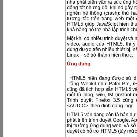
nhà phát triển vẫn ra sức ủng h
động tốt nhưng đôi khi nó gây 
nghẽn hệ thống (crash); thứ ha
tương tác trên trang web một
HTML5 giúp JavaScipt hiện th
khả năng hỗ trợ nhà lập trình c
Một khi có nhiều trình duyệt và 
video, audio của HTML5, thì 
dùng được trên nhiều thiết bị
Linux – sẽ trở thành hiện thực.
Ứng dụng
HTML5 hiện đang được sử dụn
tảng Webkit như Palm Pre, i
cũng đã tích hợp sẵn HTML5 v
một từ blog, wiki, IM (instant 
Trình duyệt Firefox 3.5 cũn
<AUDIO>, theo định dạng .ogg.
HTML5 vẫn đang còn là bản dự 
phát triển trình duyệt Google, 
thị trường ứng dụng web, và sớm
duyệt có hỗ trợ HTML5 (tùy mức 