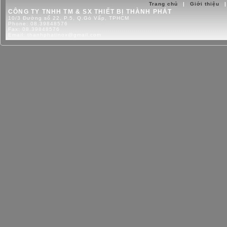
Trang chủ
|
Giới thiệu
|
CÔNG TY TNHH TM & SX THIẾT BỊ THÀNH PHÁT
10/3 Đường số 22, P.5, Q.Gò Vấp, TPHCM
Phone:
08.39848576
Fax:
08.39848576
Email:
thanhphatinox@gmail.com