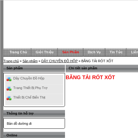
Trang Chủ
Giới Thiệu
Sản Phẩm
Dịch Vụ
Tin Tức
Liê
Trang chủ
»
Sản phẩm
»
DÂY CHUYỀN ĐỒ HỘP
» BĂNG TẢI RÓT XỐT
Sản phẩm
Chi tiết sản phẩm
BĂNG TẢI RÓT XỐT
Dây Chuyền Đồ Hộp
Trang Thiết Bị Phụ Trợ
Thiết Bị Chế Biến Thịt
Thông tin hỗ trợ
Bản đồ đường đi
Online