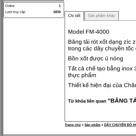
Online
1
Lượt truy cập
5830
Chi tiết
Sản phẩm khác
Model FM-4000
Băng tải rót xốt dạng zíc 
trong các dây chuyền tốc 
Bồn xốt được ủ nóng
Tất cả chế tạo bẳng inox 3
thực phẩm
Thiết kế hiện đại của Châ
"
BĂNG TẢ
Từ khóa liên quan
Trang chủ
»
Sản phẩm
»
DÂY CHUYỀN ĐỒ H